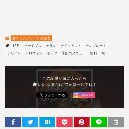
新チラシデザインの発表
10月
オードブル
チラシ
テイクアウト
テンプレート
デザイン
ハロウィン
ポップ
季節のメニュー
無料
秋
この記事が気に入ったら
いいね または フォローしてね！
Follow Me