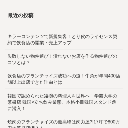
最近の投稿
キラーコンテンツで新規集客！とり皮のライセンス契
約で飲食店の開業・売上アップ
失敗しない物件選び！潰れないお店を作る物件選びの
コツとは？
飲食店のフランチャイズ成功への道！牛角が年間400店
舗以上出店できた理由とは
韓国で認められた凄腕の料理人を世界へ！学芸大学の
繁盛店 韓国×立ち飲み業態、本格小皿韓国スタンド@
に潜入！
焼肉のフランチャイズの最高峰は肉力屋?!17坪で800万
円の繁盛店潜入！