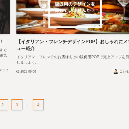
！
【イタリアン・フレンチデザインPOP】おしゃれにメ
ュー紹介
すぐ
囲気
イタリアン・フレンチのお店様向けの販促用POPで売上アップを
しましょう。
タッフ
2023.08.08
ニシホ
2
3
...
4