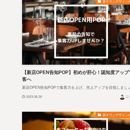
新チラシデザイン
【新店OPEN告知POP】初めが肝心！認知度アップ
客へ
新店OPEN告知POPで集客力を上げ、売上アップを目指しまし
2023.08.29
ニ
新チラシデザイン