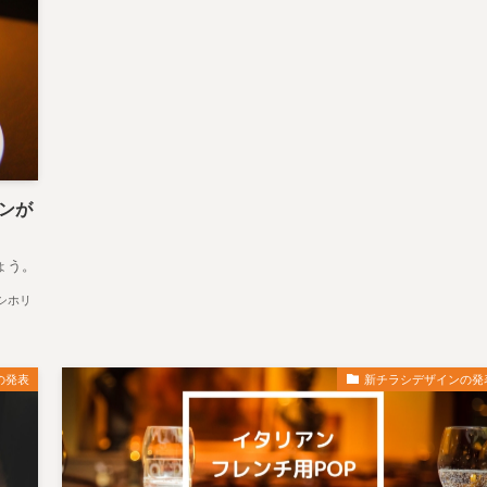
ンが
ょう。
シホリ
の発表
新チラシデザインの発