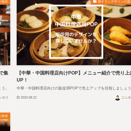
の発表
新チラシデザインの発
で集
【中華・中国料理店向けPOP】メニュー紹介で売り上
UP！
ょう。
中華・中国料理店向けの販促用POPで売上アップを目指しましょ
シホリ
2023.08.22
ニシホ
の発表