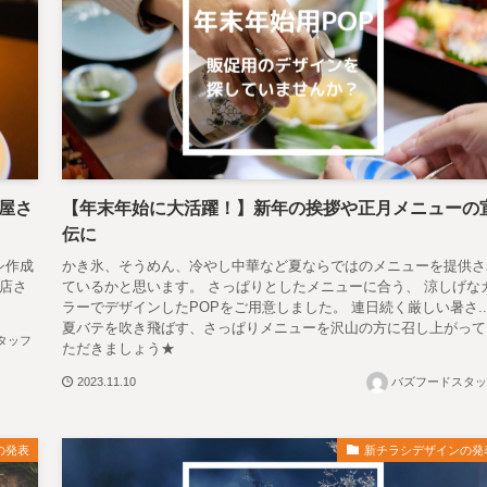
屋さ
【年末年始に大活躍！】新年の挨拶や正月メニューの
伝に
シ作成
かき氷、そうめん、冷やし中華など夏ならではのメニューを提供さ
食店さ
ているかと思います。 さっぱりとしたメニューに合う、 涼しげな
ラーでデザインしたPOPをご用意しました。 連日続く厳しい暑さ..
夏バテを吹き飛ばす、さっぱりメニューを沢山の方に召し上がって
タッフ
ただきましょう★
2023.11.10
バズフードスタッ
の発表
新チラシデザインの発