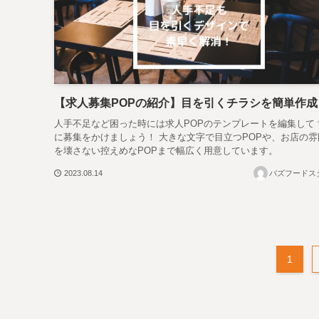
【求人募集POPの紹介】目を引くチラシを簡単作成
人手不足など困った時には求人POPのテンプレートを編集して 
に募集をかけましょう！ 大きな文字で目立つPOPや、お店の雰
を壊さない控えめなPOPまで幅広く用意しています。
2023.08.14
バズフードス
1