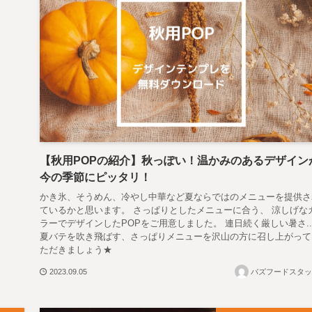
【秋用POPの紹介】秋っぽい！温かみのあるデザイン
今の季節にピッタリ！
かき氷、そうめん、冷やし中華など夏ならではのメニューを提供さ
ているかと思います。 さっぱりとしたメニューに合う、 涼しげな
ラーでデザインしたPOPをご用意しました。 連日続く厳しい暑さ..
夏バテを吹き飛ばす、さっぱりメニューを沢山の方に召し上がって
ただきましょう★
2023.09.05
バズフードスタッ