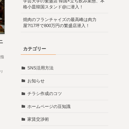
学芸大学の繁盛店 韓国×立ち飲み業態、本
格小皿韓国スタンド@に潜入！
焼肉のフランチャイズの最高峰は肉力
屋?!17坪で800万円の繁盛店潜入！
ニ
カテゴリー
目指
SNS活用方法
リ
お知らせ
チラシ作成のコツ
ホームページの豆知識
家賃交渉術