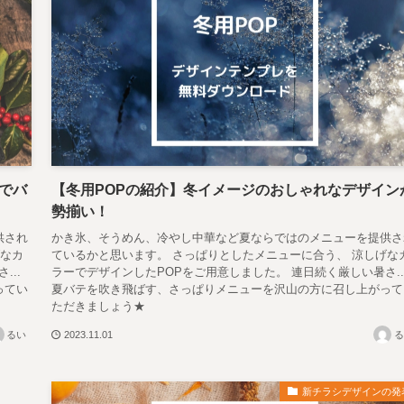
でバ
【冬用POPの紹介】冬イメージのおしゃれなデザイン
勢揃い！
供され
かき氷、そうめん、冷やし中華など夏ならではのメニューを提供さ
げなカ
ているかと思います。 さっぱりとしたメニューに合う、 涼しげな
..
ラーでデザインしたPOPをご用意しました。 連日続く厳しい暑さ..
ってい
夏バテを吹き飛ばす、さっぱりメニューを沢山の方に召し上がって
ただきましょう★
るい
2023.11.01
る
新チラシデザインの発