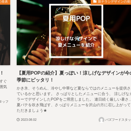
の発表
新チラシデザインの発
！
【夏用POPの紹介】夏っぽい！涼しげなデザインが今
季節にピッタリ！
すぐ
囲気
かき氷、そうめん、冷やし中華など夏ならではのメニューを提供さ
ているかと思います。 さっぱりとしたメニューに合う、 涼しげな
ラーでデザインしたPOPをご用意しました。 連日続く厳しい暑さ..
タッフ
夏バテを吹き飛ばす、さっぱりメニューを沢山の方に召し上がって
ただきましょう★
2023.08.02
バズフードスタッ