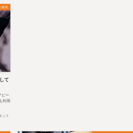
の発表
して
アピー
も利用
！
タッフ