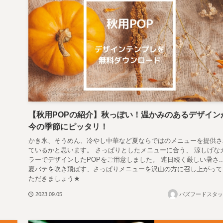
【秋用POPの紹介】秋っぽい！温かみのあるデザイン
今の季節にピッタリ！
かき氷、そうめん、冷やし中華など夏ならではのメニューを提供さ
ているかと思います。 さっぱりとしたメニューに合う、 涼しげな
ラーでデザインしたPOPをご用意しました。 連日続く厳しい暑さ..
夏バテを吹き飛ばす、さっぱりメニューを沢山の方に召し上がって
ただきましょう★
2023.09.05
バズフードスタッ