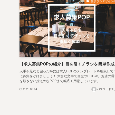
新チラシデザイン
【求人募集POPの紹介】目を引くチラシを簡単作成
人手不足など困った時には求人POPのテンプレートを編集して 
に募集をかけましょう！ 大きな文字で目立つPOPや、お店の雰
を壊さない控えめなPOPまで幅広く用意しています。
2023.08.14
バズフードス