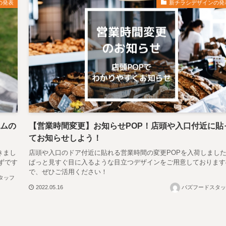
の発表
新チラシデザインの発
ラムの
【営業時間変更】お知らせPOP！店頭や入口付近に貼
てお知らせしよう！
きまし
店頭や入口のドア付近に貼れる営業時間の変更POPを入荷しまし
ずです
ぱっと見すぐ目に入るような目立つデザインをご用意しております
で、ぜひご活用ください！
タッフ
2022.05.16
バズフードスタッ