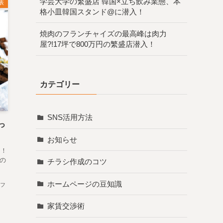
学芸大学の繁盛店 韓国×立ち飲み業態、本
表
格小皿韓国スタンド@に潜入！
焼肉のフランチャイズの最高峰は肉力
屋?!17坪で800万円の繁盛店潜入！
カテゴリー
SNS活用方法
っ
お知らせ
た！
の
チラシ作成のコツ
ホームページの豆知識
フ
家賃交渉術