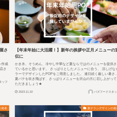
屋さ
【年末年始に大活躍！】新年の挨拶や正月メニューの
伝に
シ作成
かき氷、そうめん、冷やし中華など夏ならではのメニューを提供さ
食店さ
ているかと思います。 さっぱりとしたメニューに合う、 涼しげな
ラーでデザインしたPOPをご用意しました。 連日続く厳しい暑さ..
夏バテを吹き飛ばす、さっぱりメニューを沢山の方に召し上がって
タッフ
ただきましょう★
2023.11.10
バズフードスタッ
の発表
新チラシデザインの発