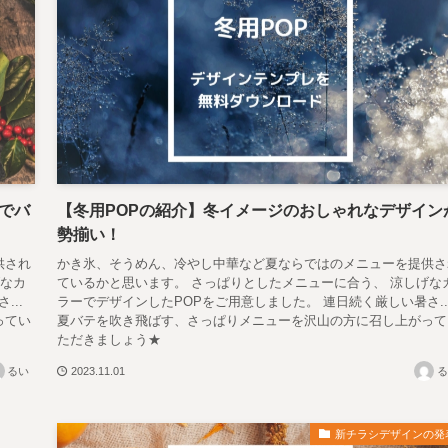
でバ
【冬用POPの紹介】冬イメージのおしゃれなデザイン
勢揃い！
供され
かき氷、そうめん、冷やし中華など夏ならではのメニューを提供さ
げなカ
ているかと思います。 さっぱりとしたメニューに合う、 涼しげな
..
ラーでデザインしたPOPをご用意しました。 連日続く厳しい暑さ..
ってい
夏バテを吹き飛ばす、さっぱりメニューを沢山の方に召し上がって
ただきましょう★
るい
2023.11.01
る
新チラシデザインの発