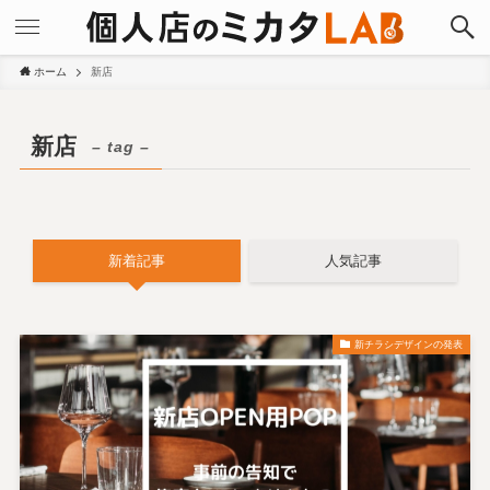
ホーム
新店
新店
– tag –
新着記事
人気記事
新チラシデザインの発表